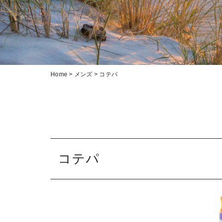
Home
>
メンズ
>
コテパ
コテパ