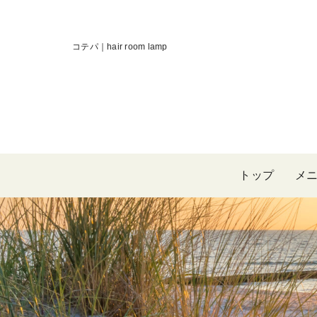
コテパ｜hair room lamp
トップ
メ