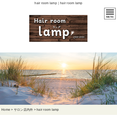
hair room lamp｜hair room lamp
MENU
Home
>
サロン店内外
>
hair room lamp