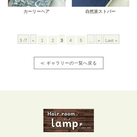
カーリーヘア
自然派ストパー
3 /7
«
1
2
3
4
5
...
»
Last »
≪ ギャラリーの一覧へ戻る